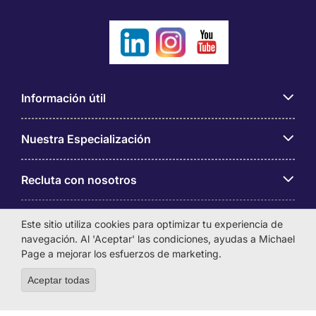
Información útil
Nuestra Especialización
Recluta con nosotros
Sobre Michael Page
Este sitio utiliza cookies para optimizar tu experiencia de
navegación. Al 'Aceptar' las condiciones, ayudas a Michael
Page a mejorar los esfuerzos de marketing.
Aceptar todas
Withdraw consent
Michael Page es una marca perteneciente a Michael Page
International Chile Ltda, con domicilio en Magdalena 181,