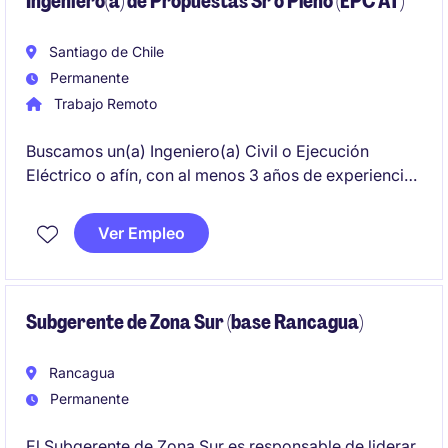
Ingeniero(a) de Propuestas Sr o Pleno (EPC AT)
Santiago de Chile
Permanente
Trabajo Remoto
Buscamos un(a) Ingeniero(a) Civil o Ejecución
Eléctrico o afín, con al menos 3 años de experiencia
profesional en la elaboración y gestión de
propuestas técnico-económicas en proyectos de
Ver Empleo
ampliación y/o construcción de subestaciones y
líneas en alta tensión. Posibilidad de cargo de
Ingeniero Pleno o Senior (3-5 años, 5-8 años
respectivamente).
Subgerente de Zona Sur (base Rancagua)
Rancagua
Permanente
El Subgerente de Zona Sur es responsable de liderar