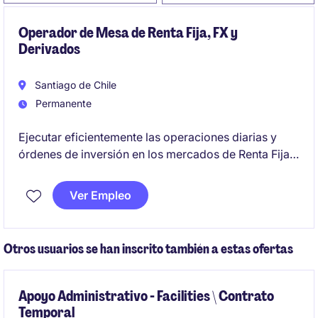
Operador de Mesa de Renta Fija, FX y
Derivados
Santiago de Chile
Permanente
Ejecutar eficientemente las operaciones diarias y
órdenes de inversión en los mercados de Renta Fija
Local e Internacional, FX y Derivados, asegurando el
cumplimiento de los límites normativos e internos y
Ver Empleo
desarrollando herramientas de análisis y ejecución,
con el fin de contribuir al rendimiento de la cartera y
al fortalecimiento de la gestión de inversiones de la
Otros usuarios se han inscrito también a estas ofertas
compañía.
Apoyo Administrativo - Facilities \ Contrato
Temporal