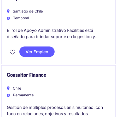
Santiago de Chile
Temporal
El rol de Apoyo Administrativo Facilities está
diseñado para brindar soporte en la gestión y
organización de las operaciones del área de
Facilities Management. Se busca un/a profesional
Ver Empleo
con habilidades administrativas para colaborar en un
entorno dinámico y estructurado.
Consultor Finance
Chile
Permanente
Gestión de múltiples procesos en simultáneo, con
foco en relaciones, objetivos y resultados.