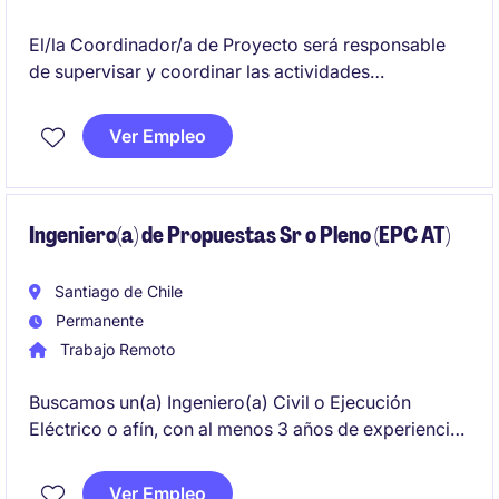
El/la Coordinador/a de Proyecto será responsable
de supervisar y coordinar las actividades
relacionadas con proyectos inmobiliarios,
garantizando el cumplimiento de plazos y
Ver Empleo
estándares de calidad.
Ingeniero(a) de Propuestas Sr o Pleno (EPC AT)
Santiago de Chile
Permanente
Trabajo Remoto
Buscamos un(a) Ingeniero(a) Civil o Ejecución
Eléctrico o afín, con al menos 3 años de experiencia
profesional en la elaboración y gestión de
propuestas técnico-económicas en proyectos de
Ver Empleo