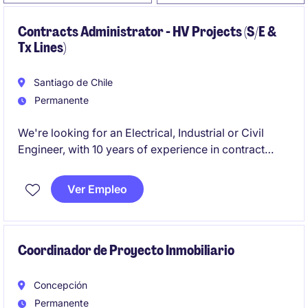
Contracts Administrator - HV Projects (S/E &
Tx Lines)
Santiago de Chile
Permanente
We're looking for an Electrical, Industrial or Civil
Engineer, with 10 years of experience in contract
administration in EPC transmission projects
(Substations extension and/or HV lines) to be
Ver Empleo
responsible of the different EPC projects of the
company.
Coordinador de Proyecto Inmobiliario
Concepción
Permanente