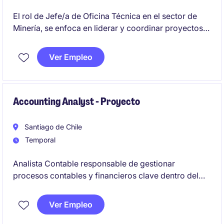
El rol de Jefe/a de Oficina Técnica en el sector de
Minería, se enfoca en liderar y coordinar proyectos
técnicos, asegurando el cumplimiento de los
estándares de calidad y seguridad. Es una posición
Ver Empleo
estratégica para garantizar la correcta ejecución de
las operaciones
Accounting Analyst - Proyecto
Santiago de Chile
Temporal
Analista Contable responsable de gestionar
procesos contables y financieros clave dentro del
sector de energía y recursos naturales. Se busca un
perfil orientado al detalle, con capacidad de análisis
Ver Empleo
y enfoque en la precisión de los reportes financieros.