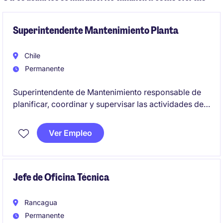
Superintendente Mantenimiento Planta
Chile
Permanente
Superintendente de Mantenimiento responsable de
planificar, coordinar y supervisar las actividades de
mantenimiento preventivo y correctivo, garantizando
la operatividad de los equipos y la continuidad de las
Ver Empleo
operaciones. Se busca un perfil con experiencia en el
sector de Minería y con habilidades de liderazgo
para gestionar equipos técnicos.
Jefe de Oficina Técnica
Rancagua
Permanente