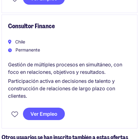
ampliación y/o construcción de subestaciones y
líneas en alta tensión. Posibilidad de cargo de
Ingeniero Pleno o Senior (3-5 años, 5-8 años
respectivamente).
Consultor Finance
Chile
Permanente
Gestión de múltiples procesos en simultáneo, con
foco en relaciones, objetivos y resultados.
Participación activa en decisiones de talento y
construcción de relaciones de largo plazo con
clientes.
Ver Empleo
Otros usuarios se han inscrito también a estas ofertas