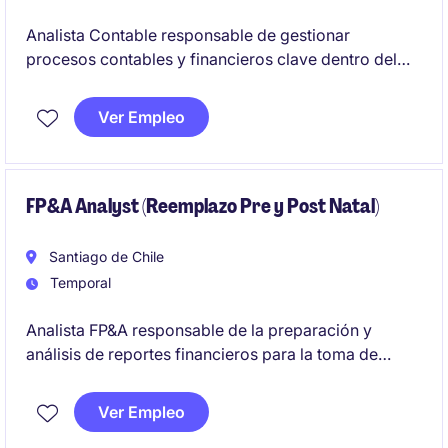
Analista Contable responsable de gestionar
procesos contables y financieros clave dentro del
sector de energía y recursos naturales. Se busca un
perfil orientado al detalle, con capacidad de análisis
Ver Empleo
y enfoque en la precisión de los reportes financieros.
FP&A Analyst (Reemplazo Pre y Post Natal)
Santiago de Chile
Temporal
Analista FP&A responsable de la preparación y
análisis de reportes financieros para la toma de
decisiones estratégicas. Se busca un perfil con
capacidad analítica y experiencia en procesos
Ver Empleo
contables y financieros.