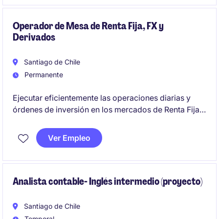
Operador de Mesa de Renta Fija, FX y
Derivados
Santiago de Chile
Permanente
Ejecutar eficientemente las operaciones diarias y
órdenes de inversión en los mercados de Renta Fija
Local e Internacional, FX y Derivados, asegurando el
cumplimiento de los límites normativos e internos y
Ver Empleo
desarrollando herramientas de análisis y ejecución,
con el fin de contribuir al rendimiento de la cartera y
al fortalecimiento de la gestión de inversiones de la
compañía.
Analista contable- Inglés intermedio (proyecto)
Santiago de Chile
Temporal