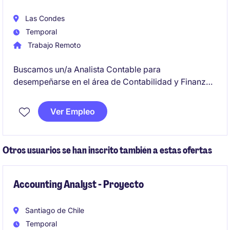
Las Condes
Temporal
Trabajo Remoto
Buscamos un/a Analista Contable para
desempeñarse en el área de Contabilidad y Finanzas
dentro de la industria de servicios financieros. El/la
profesional será responsable de la elaboración y
Ver Empleo
análisis de estados financieros, asegurando la
calidad de la información contable, participando en
cierres contables, conciliaciones y generación de
Otros usuarios se han inscrito también a estas ofertas
reportes financieros.
Accounting Analyst - Proyecto
Santiago de Chile
Temporal