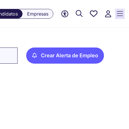
Empleos
ndidatos
Empresas
guardados,
0 Empleos
guardados
actualmente
Crear Alerta de Empleo