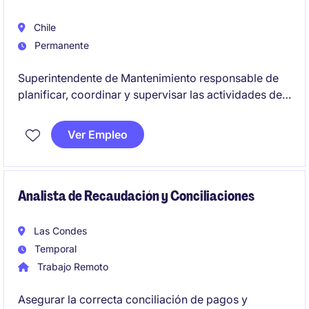
Chile
Permanente
Superintendente de Mantenimiento responsable de
planificar, coordinar y supervisar las actividades de
mantenimiento preventivo y correctivo, garantizando
la operatividad de los equipos y la continuidad de las
Ver Empleo
operaciones. Se busca un perfil con experiencia en el
sector de Minería y con habilidades de liderazgo
para gestionar equipos técnicos.
Analista de Recaudación y Conciliaciones
Las Condes
Temporal
Trabajo Remoto
Asegurar la correcta conciliación de pagos y