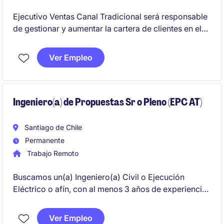
Ejecutivo Ventas Canal Tradicional será responsable
de gestionar y aumentar la cartera de clientes en el
canal tradicional, asegurando el cumplimiento de los
objetivos comerciales. Se busca un perfil orientado a
Ver Empleo
resultados, con experiencia en ventas y
conocimiento del sector FMCG.
Ingeniero(a) de Propuestas Sr o Pleno (EPC AT)
Santiago de Chile
Permanente
Trabajo Remoto
Buscamos un(a) Ingeniero(a) Civil o Ejecución
Eléctrico o afín, con al menos 3 años de experiencia
profesional en la elaboración y gestión de
propuestas técnico-económicas en proyectos de
Ver Empleo