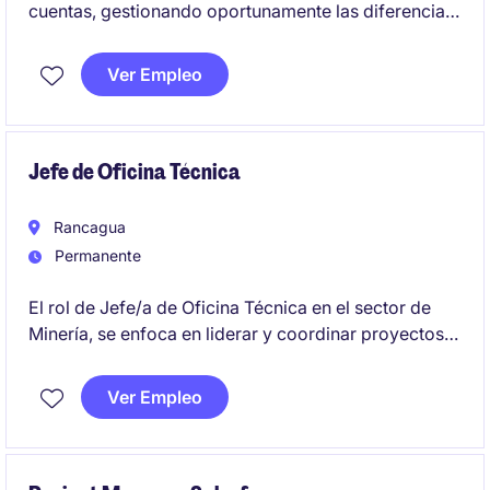
cuentas, gestionando oportunamente las diferencias
detectadas, reclamos asociados y análisis de
información financiera operativa, contribuyendo a la
Ver Empleo
continuidad y eficiencia de los procesos de
recaudación de la compañía.
Jefe de Oficina Técnica
Rancagua
Permanente
El rol de Jefe/a de Oficina Técnica en el sector de
Minería, se enfoca en liderar y coordinar proyectos
técnicos, asegurando el cumplimiento de los
estándares de calidad y seguridad. Es una posición
Ver Empleo
estratégica para garantizar la correcta ejecución de
las operaciones