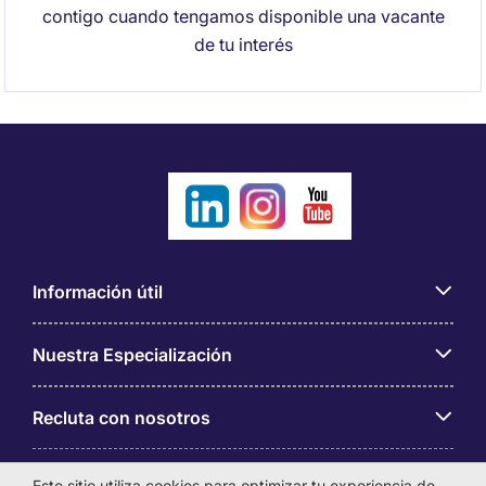
contigo cuando tengamos disponible una vacante
de tu interés
Información útil
Nuestra Especialización
Recluta con nosotros
Sobre Michael Page
Este sitio utiliza cookies para optimizar tu experiencia de