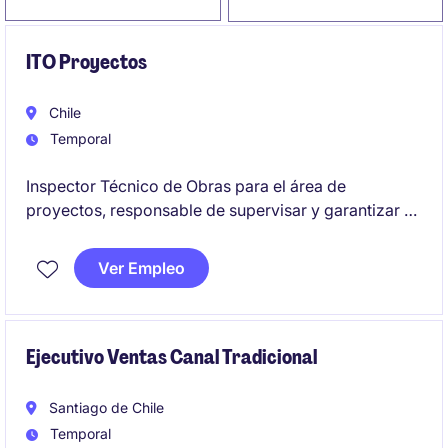
ITO Proyectos
Chile
Temporal
Inspector Técnico de Obras para el área de
proyectos, responsable de supervisar y garantizar el
correcto funcionamiento de los sistemas eléctricos
en proyectos de ingeniería. Se busca un perfil con
Ver Empleo
capacidad técnica para asegurar el cumplimiento de
los estándares y normativas en la industria de
alimentos y/o manufactura.
Ejecutivo Ventas Canal Tradicional
Santiago de Chile
Temporal