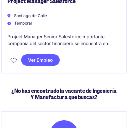
Project Manager Salesforce
Santiago de Chile
Temporal
Project Manager Senior SalesforceImportante
compañía del sector financiero se encuentra en
búsqueda de un(a) Project Manager Senior para
liderar un proyecto estratégico de implementación
Ver Empleo
de Salesforce CRM.
Objetivo del cargoLiderar de punta a punta la
implementación de Salesforce, asegurando el
¿No has encontrado la vacante de Ingeniería
cumplimiento de alcance, plazos, costos y calidad,
Y Manufactura que buscas?
coordinando equipos internos, áreas de negocio y
proveedores tecnológicos.