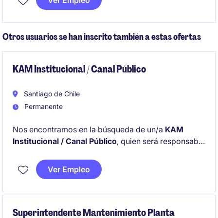
Ver Empleo
acopio de fruta (paltas), asegurando volumen,
calidad y trazabilidad, alineado a los requerimientos
comerciales y estándares de exportación. Debe
Otros usuarios se han inscrito también a estas ofertas
articular productores, operaciones, logística y área
comercial para garantizar un abastecimiento
eficiente y escalable.
KAM Institucional / Canal Público
Santiago de Chile
Permanente
Nos encontramos en la búsqueda de un/a
KAM
Institucional / Canal Público
, quien será responsable
de desarrollar, gestionar y fortalecer relaciones
estratégicas con clientes clave del sector
Ver Empleo
institucional en Santiago, impulsando el crecimiento
y la consolidación del negocio.
Superintendente Mantenimiento Planta