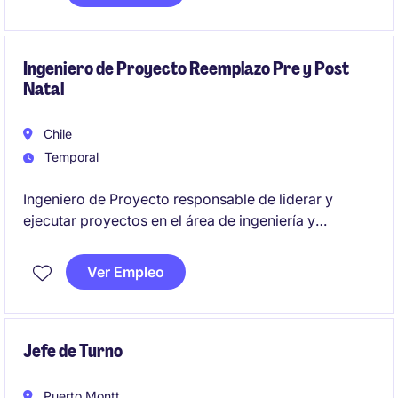
ampliación y/o construcción de subestaciones y
líneas en alta tensión. Posibilidad de cargo de
Ingeniero Pleno o Senior (3-5 años, 5-8 años
respectivamente).
Ingeniero de Proyecto Reemplazo Pre y Post
Natal
Chile
Temporal
Ingeniero de Proyecto responsable de liderar y
ejecutar proyectos en el área de ingeniería y
manufactura de planta de alimentos, asegurando el
cumplimiento de objetivos técnicos y plazos
Ver Empleo
establecidos.
Jefe de Turno
Puerto Montt