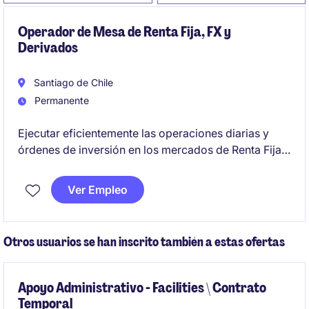
Operador de Mesa de Renta Fija, FX y
Derivados
Santiago de Chile
Permanente
Ejecutar eficientemente las operaciones diarias y
órdenes de inversión en los mercados de Renta Fija
Local e Internacional, FX y Derivados, asegurando el
cumplimiento de los límites normativos e internos y
Ver Empleo
desarrollando herramientas de análisis y ejecución,
con el fin de contribuir al rendimiento de la cartera y
al fortalecimiento de la gestión de inversiones de la
Otros usuarios se han inscrito también a estas ofertas
compañía.
Apoyo Administrativo - Facilities \ Contrato
Temporal