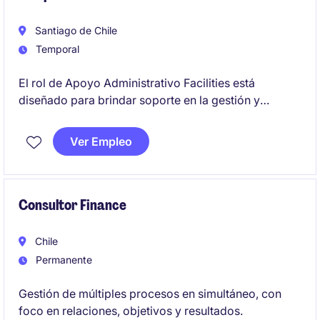
Santiago de Chile
Temporal
El rol de Apoyo Administrativo Facilities está
diseñado para brindar soporte en la gestión y
organización de las operaciones del área de
Facilities Management. Se busca un/a profesional
Ver Empleo
con habilidades administrativas para colaborar en un
entorno dinámico y estructurado.
Consultor Finance
Chile
Permanente
Gestión de múltiples procesos en simultáneo, con
foco en relaciones, objetivos y resultados.