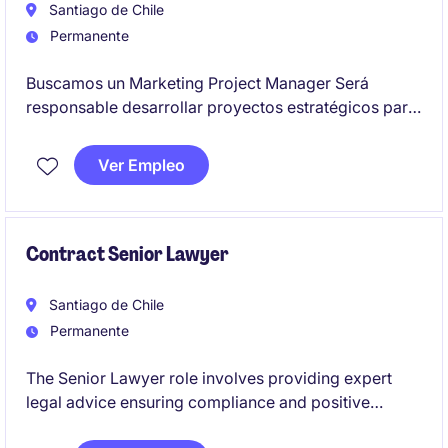
Santiago de Chile
Permanente
Buscamos un Marketing Project Manager Será
responsable desarrollar proyectos estratégicos para
potenciar el área de marketing y comercial
impulsando ventas, trabajando en el posicionamiento
Ver Empleo
de marca y mejorando la experiencia de usuario, en
un rol con alcance estratégico y operativo, y
proyección hacia desafíos internacionales.
Contract Senior Lawyer
Santiago de Chile
Permanente
The Senior Lawyer role involves providing expert
legal advice ensuring compliance and positive
agreements for the company with clients and