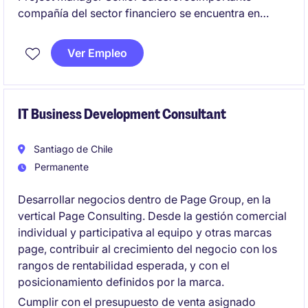
compañía del sector financiero se encuentra en
búsqueda de un(a) Project Manager Senior para
liderar un proyecto estratégico de implementación
Ver Empleo
de Salesforce CRM.
Objetivo del cargoLiderar de punta a punta la
implementación de Salesforce, asegurando el
IT Business Development Consultant
cumplimiento de alcance, plazos, costos y calidad,
coordinando equipos internos, áreas de negocio y
Santiago de Chile
proveedores tecnológicos.
Permanente
Desarrollar negocios dentro de Page Group, en la
vertical Page Consulting. Desde la gestión comercial
individual y participativa al equipo y otras marcas
page, contribuir al crecimiento del negocio con los
rangos de rentabilidad esperada, y con el
posicionamiento definidos por la marca.
Cumplir con el presupuesto de venta asignado