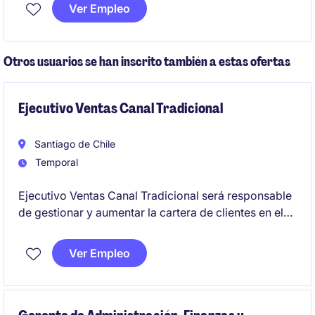
providers. This is an opportunity for a professional to
Ver Empleo
collaborate on legal strategies while supporting
organizational objectives.
Otros usuarios se han inscrito también a estas ofertas
Ejecutivo Ventas Canal Tradicional
Santiago de Chile
Temporal
Ejecutivo Ventas Canal Tradicional será responsable
de gestionar y aumentar la cartera de clientes en el
canal tradicional, asegurando el cumplimiento de los
objetivos comerciales. Se busca un perfil orientado a
Ver Empleo
resultados, con experiencia en ventas y
conocimiento del sector FMCG.