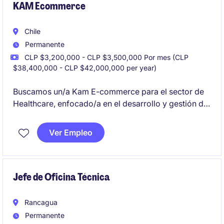
KAM Ecommerce
Chile
Permanente
CLP $3,200,000 - CLP $3,500,000 Por mes (CLP
$38,400,000 - CLP $42,000,000 per year)
Buscamos un/a Kam E-commerce para el sector de
Healthcare, enfocado/a en el desarrollo y gestión de
cuentas clave dentro del canal digital. Este rol será
clave para optimizar las ventas y fortalecer las
Ver Empleo
relaciones con clientes estratégicos en el ámbito de
E-commerce Pharma.
Jefe de Oficina Técnica
Rancagua
Permanente