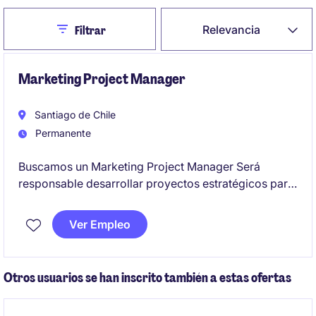
Close
Relevancia
Filtrar
Marketing Project Manager
Santiago de Chile
Permanente
Buscamos un Marketing Project Manager Será
responsable desarrollar proyectos estratégicos para
potenciar el área de marketing y comercial
impulsando ventas, trabajando en el posicionamiento
Ver Empleo
de marca y mejorando la experiencia de usuario, en
un rol con alcance estratégico y operativo, y
proyección hacia desafíos internacionales.
Otros usuarios se han inscrito también a estas ofertas