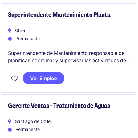
Objetivo del cargoLiderar de punta a punta la
implementación de Salesforce, asegurando el
Superintendente Mantenimiento Planta
cumplimiento de alcance, plazos, costos y calidad,
coordinando equipos internos, áreas de negocio y
Chile
proveedores tecnológicos.
Permanente
Superintendente de Mantenimiento responsable de
planificar, coordinar y supervisar las actividades de
mantenimiento preventivo y correctivo, garantizando
la operatividad de los equipos y la continuidad de las
Ver Empleo
operaciones. Se busca un perfil con experiencia en el
sector de Minería y con habilidades de liderazgo
para gestionar equipos técnicos.
Gerente Ventas - Tratamiento de Aguas
Santiago de Chile
Permanente