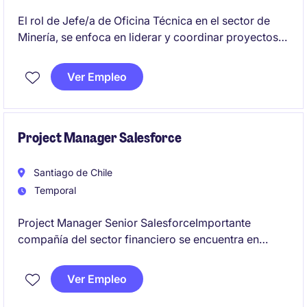
El rol de Jefe/a de Oficina Técnica en el sector de
Minería, se enfoca en liderar y coordinar proyectos
técnicos, asegurando el cumplimiento de los
estándares de calidad y seguridad. Es una posición
Ver Empleo
estratégica para garantizar la correcta ejecución de
las operaciones
Project Manager Salesforce
Santiago de Chile
Temporal
Project Manager Senior SalesforceImportante
compañía del sector financiero se encuentra en
búsqueda de un(a) Project Manager Senior para
liderar un proyecto estratégico de implementación
Ver Empleo
de Salesforce CRM.