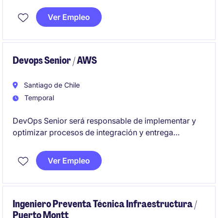
contable/financiero para ser incorporado a proyecto
5 meses con posibilidades de extensión junto a
Ver Empleo
cliente socio líder en la banca.
Devops Senior / AWS
Santiago de Chile
Temporal
DevOps Senior será responsable de implementar y
optimizar procesos de integración y entrega
continua en entornos tecnológicos dinámicos. Se
busca un perfil con experiencia en herramientas de
Ver Empleo
automatización y gestión de infraestructura para un
contrato de reemplazo temporal.
Ingeniero Preventa Técnica Infraestructura /
Puerto Montt