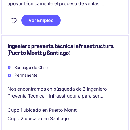
apoyar técnicamente el proceso de ventas,
garantizando la correcta implementación de
soluciones tecnológicas. Este rol clave en el sector
Ver Empleo
de Tecnología y Telecomunicaciones requiere
habilidades técnicas y comerciales para trabajar en
estrecha colaboración con clientes y equipos
internos.
Ingeniero preventa técnica infraestructura
(Puerto Montt y Santiago)
Santiago de Chile
Permanente
Nos encontramos en búsqueda de 2 Ingeniero
Preventa Técnica - Infraestructura para ser
incorporado a operación de cliente socio ubicado en
Puerto Montt y Santiago
Cupo 1 ubicado en Puerto Montt
Cupo 2 ubicado en Santiago