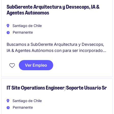
de los datos migrados.
SubGerente Arquitectura y Devsecops, IA &
Agentes Autónomos
Santiago de Chile
Permanente
Buscamos a SubGerente Arquitectura y Devsecops,
IA & Agentes Autónomos con para ser incorporado
de forma directa a cliente socio líder en sector de
seguros y banca.
Ver Empleo
Con experiencia o conocimientos avanzandos en la
integración de IA, agentes IA, investigación u otro
relacionado a la integración de la IA a la estructura
IT Site Operations Engineer/Soporte Usuario Sr
TI.
Santiago de Chile
Permanente