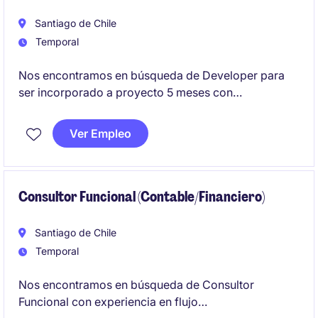
coordinando equipos internos, áreas de negocio y
proveedores tecnológicos.
Santiago de Chile
Temporal
Nos encontramos en búsqueda de Developer para
ser incorporado a proyecto 5 meses con
posibilidades de extensión junto a cliente socio líder
en la Banca.
Ver Empleo
Consultor Funcional (Contable/Financiero)
Santiago de Chile
Temporal
Nos encontramos en búsqueda de Consultor
Funcional con experiencia en flujo