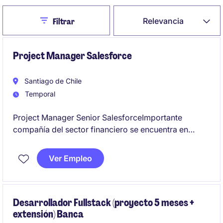
Close
Relevancia
Filtrar
Project Manager Salesforce
Santiago de Chile
Temporal
Project Manager Senior SalesforceImportante
compañía del sector financiero se encuentra en
búsqueda de un(a) Project Manager Senior para
liderar un proyecto estratégico de implementación
Ver Empleo
de Salesforce CRM.
Objetivo del cargoLiderar de punta a punta la
implementación de Salesforce, asegurando el
Desarrollador Fullstack (proyecto 5 meses +
extensión) Banca
cumplimiento de alcance, plazos, costos y calidad,