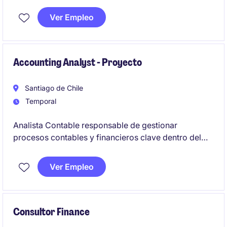
la empresa, garantizando una gestión eficiente y
alineada con los objetivos estratégicos. Este cargo
Ver Empleo
requiere habilidades sólidas en control de gestión y
planificación financiera. Inglés avanzado completa el
perfil.
Accounting Analyst - Proyecto
Santiago de Chile
Temporal
Analista Contable responsable de gestionar
procesos contables y financieros clave dentro del
sector de energía y recursos naturales. Se busca un
perfil orientado al detalle, con capacidad de análisis
Ver Empleo
y enfoque en la precisión de los reportes financieros.
Consultor Finance