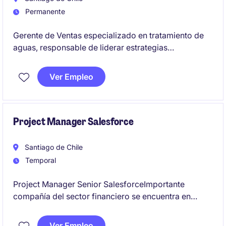
Permanente
Gerente de Ventas especializado en tratamiento de
aguas, responsable de liderar estrategias
comerciales y alcanzar objetivos de ventas en el
sector minero e industrial. Se busca un perfil con
Ver Empleo
enfoque en el desarrollo de soluciones, experiencia
integrando y capacidad para liderar equipos
comerciales de alto rendimiento.
Project Manager Salesforce
Santiago de Chile
Temporal
Project Manager Senior SalesforceImportante
compañía del sector financiero se encuentra en
búsqueda de un(a) Project Manager Senior para
liderar un proyecto estratégico de implementación
Ver Empleo