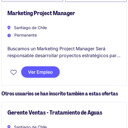
Marketing Project Manager
Santiago de Chile
Permanente
Buscamos un Marketing Project Manager Será
responsable desarrollar proyectos estratégicos para
potenciar el área de marketing y comercial
impulsando ventas, trabajando en el posicionamiento
Ver Empleo
de marca y mejorando la experiencia de usuario, en
un rol con alcance estratégico y operativo, y
proyección hacia desafíos internacionales.
Otros usuarios se han inscrito también a estas ofertas
Gerente Ventas - Tratamiento de Aguas
Santiago de Chile