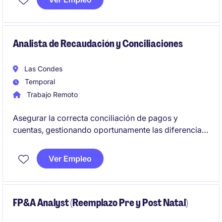
de Salesforce CRM.
Objetivo del cargoLiderar de punta a punta la
implementación de Salesforce, asegurando el
Analista de Recaudación y Conciliaciones
cumplimiento de alcance, plazos, costos y calidad,
coordinando equipos internos, áreas de negocio y
Las Condes
proveedores tecnológicos.
Temporal
Trabajo Remoto
Asegurar la correcta conciliación de pagos y
cuentas, gestionando oportunamente las diferencias
detectadas, reclamos asociados y análisis de
información financiera operativa, contribuyendo a la
Ver Empleo
continuidad y eficiencia de los procesos de
recaudación de la compañía.
FP&A Analyst (Reemplazo Pre y Post Natal)