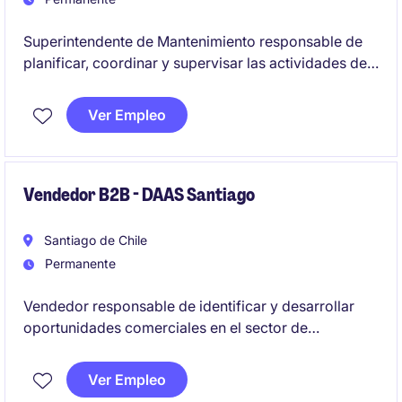
Superintendente de Mantenimiento responsable de
planificar, coordinar y supervisar las actividades de
mantenimiento preventivo y correctivo, garantizando
la operatividad de los equipos y la continuidad de las
Ver Empleo
operaciones. Se busca un perfil con experiencia en el
sector de Minería y con habilidades de liderazgo
para gestionar equipos técnicos.
Vendedor B2B - DAAS Santiago
Santiago de Chile
Permanente
Vendedor responsable de identificar y desarrollar
oportunidades comerciales en el sector de
tecnología y telecomunicaciones en Santiago. Se
busca un perfil con orientación a resultados y
Ver Empleo
habilidades para fortalecer relaciones con clientes.