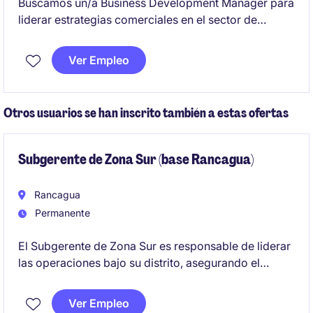
Buscamos un/a Business Development Manager para
liderar estrategias comerciales en el sector de
consumo masivo. Este rol estará orientado a
maximizar oportunidades de negocio y fortalecer la
Ver Empleo
presencia de la empresa en el mercado.
Otros usuarios se han inscrito también a estas ofertas
Subgerente de Zona Sur (base Rancagua)
Rancagua
Permanente
El Subgerente de Zona Sur es responsable de liderar
las operaciones bajo su distrito, asegurando el
cumplimiento de objetivos estratégicos y operativos.
Se busca un perfil con experiencia en minería
Ver Empleo