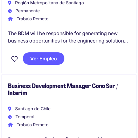
Región Metropolitana de Santiago
Permanente
Trabajo Remoto
The BDM will be responsible for generating new
business opportunities for the engineering solutions
BU focus on building strong relationships with EPC
and O&M companies in mining industry (B2B), driving
Ver Empleo
business growth and market share. This position
involves identifying opportunities, managing client
relationships, and contributing to the company's
overall sales objectives.
Business Development Manager Cono Sur /
Interim
Santiago de Chile
Temporal
Trabajo Remoto