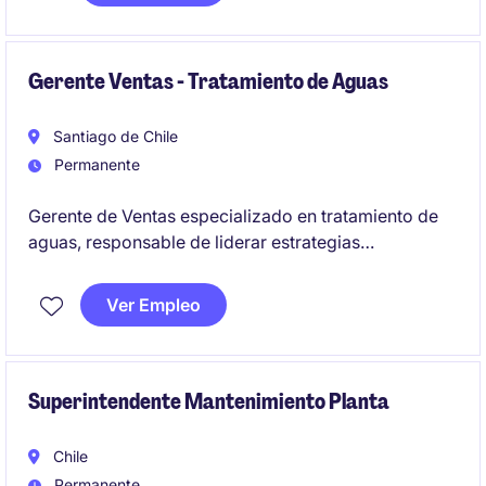
subterránea.
Gerente Ventas - Tratamiento de Aguas
Santiago de Chile
Permanente
Gerente de Ventas especializado en tratamiento de
aguas, responsable de liderar estrategias
comerciales y alcanzar objetivos de ventas en el
sector minero e industrial. Se busca un perfil con
Ver Empleo
enfoque en el desarrollo de soluciones, experiencia
integrando y capacidad para liderar equipos
comerciales de alto rendimiento.
Superintendente Mantenimiento Planta
Chile
Permanente