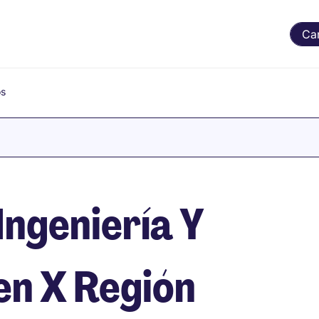
Ca
os
Ingeniería Y
n X Región