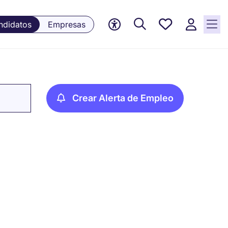
Empleos
ndidatos
Empresas
guardados,
0 Empleos
guardados
actualmente
Crear Alerta de Empleo