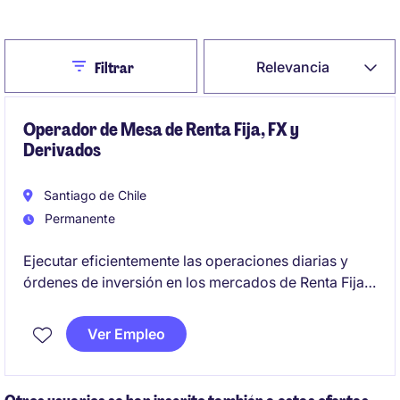
Crear Alerta de Empleo
Close
Relevancia
Filtrar
Operador de Mesa de Renta Fija, FX y
Derivados
Santiago de Chile
Permanente
Ejecutar eficientemente las operaciones diarias y
órdenes de inversión en los mercados de Renta Fija
Local e Internacional, FX y Derivados, asegurando el
cumplimiento de los límites normativos e internos y
Ver Empleo
desarrollando herramientas de análisis y ejecución,
con el fin de contribuir al rendimiento de la cartera y
al fortalecimiento de la gestión de inversiones de la