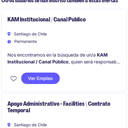
Otros usuarios se han inscrito también a estas ofertas
compañía.
KAM Institucional / Canal Público
Santiago de Chile
Permanente
Nos encontramos en la búsqueda de un/a
KAM
Institucional / Canal Público
, quien será responsable
de desarrollar, gestionar y fortalecer relaciones
estratégicas con clientes clave del sector
Ver Empleo
institucional en Santiago, impulsando el crecimiento
y la consolidación del negocio.
Apoyo Administrativo - Facilities \ Contrato
Temporal
Santiago de Chile