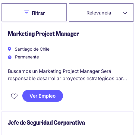
Close
Relevancia
Filtrar
Marketing Project Manager
Santiago de Chile
Permanente
Buscamos un Marketing Project Manager Será
responsable desarrollar proyectos estratégicos para
potenciar el área de marketing y comercial
impulsando ventas, trabajando en el posicionamiento
Ver Empleo
de marca y mejorando la experiencia de usuario, en
un rol con alcance estratégico y operativo, y
proyección hacia desafíos internacionales.
Jefe de Seguridad Corporativa