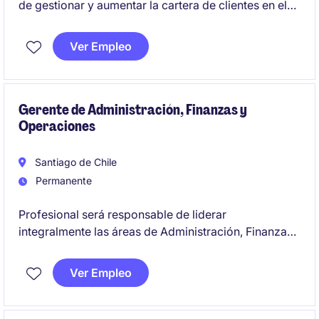
de gestionar y aumentar la cartera de clientes en el
canal tradicional, asegurando el cumplimiento de los
objetivos comerciales. Se busca un perfil orientado a
Ver Empleo
resultados, con experiencia en ventas y
conocimiento del sector FMCG.
Gerente de Administración, Finanzas y
Operaciones
Santiago de Chile
Permanente
Profesional será responsable de liderar
integralmente las áreas de Administración, Finanzas,
Contabilidad, Tesorería, Control de Gestión,
Cobranza, Gestión de Inventarios, Operaciones,
Ver Empleo
Logística y procesos administrativos de las distintas
empresas del grupo