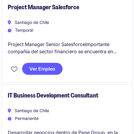
Project Manager Salesforce
Santiago de Chile
Temporal
Project Manager Senior SalesforceImportante
compañía del sector financiero se encuentra en
búsqueda de un(a) Project Manager Senior para
liderar un proyecto estratégico de implementación
Ver Empleo
de Salesforce CRM.
Objetivo del cargoLiderar de punta a punta la
implementación de Salesforce, asegurando el
IT Business Development Consultant
cumplimiento de alcance, plazos, costos y calidad,
coordinando equipos internos, áreas de negocio y
Santiago de Chile
proveedores tecnológicos.
Permanente
Desarrollar negocios dentro de Page Group, en la