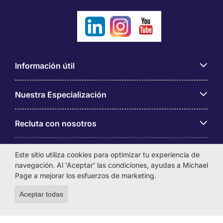
Información útil
Nuestra Especialización
Recluta con nosotros
Sobre Michael Page
Este sitio utiliza cookies para optimizar tu experiencia de
navegación. Al 'Aceptar' las condiciones, ayudas a Michael
Page a mejorar los esfuerzos de marketing.
Aceptar todas
Withdraw consent
Michael Page es una marca perteneciente a Michael Page
International Chile Ltda, con domicilio en Magdalena 181,