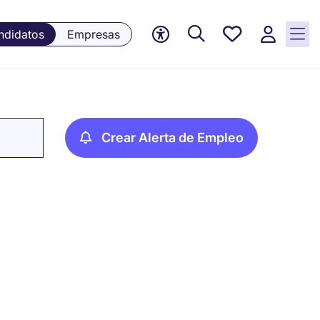
Empleos
ndidatos
Empresas
guardados,
0 Empleos
guardados
actualmente
Crear Alerta de Empleo