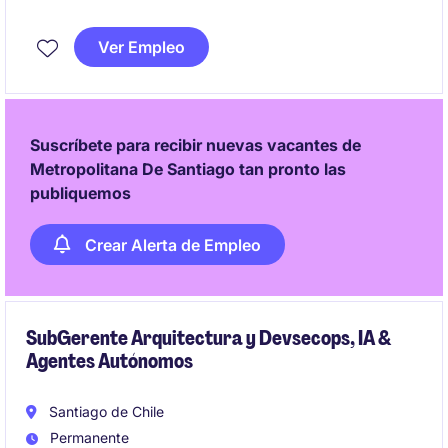
proyecto en cuanto a conectividad, cloud, sistemas e
infraestructura para el funcionamiento normal de la
Ver Empleo
oficina y a la vez, velar para que la ingeniería de
detalle recoja las condiciones técnicas de
infraestructura óptimas para garantizar el
funcionamiento de la operación una vez que esté en
Suscríbete para recibir nuevas vacantes de
marcha como Data Centers y telecomunicaciones.
Metropolitana De Santiago tan pronto las
publiquemos
Crear Alerta de Empleo
SubGerente Arquitectura y Devsecops, IA &
Agentes Autónomos
Santiago de Chile
Permanente