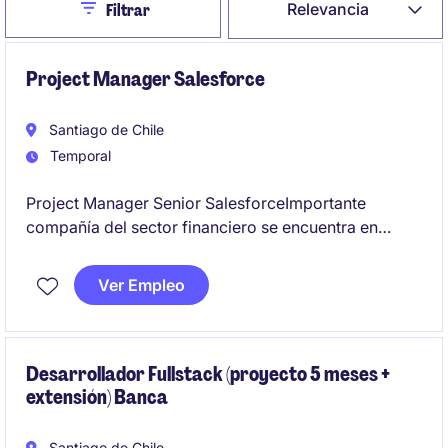
Close
Relevancia
Filtrar
Project Manager Salesforce
Santiago de Chile
Temporal
Project Manager Senior SalesforceImportante
compañía del sector financiero se encuentra en
búsqueda de un(a) Project Manager Senior para
liderar un proyecto estratégico de implementación
Ver Empleo
de Salesforce CRM.
Objetivo del cargoLiderar de punta a punta la
implementación de Salesforce, asegurando el
Desarrollador Fullstack (proyecto 5 meses +
extensión) Banca
cumplimiento de alcance, plazos, costos y calidad,
coordinando equipos internos, áreas de negocio y
proveedores tecnológicos.
Santiago de Chile