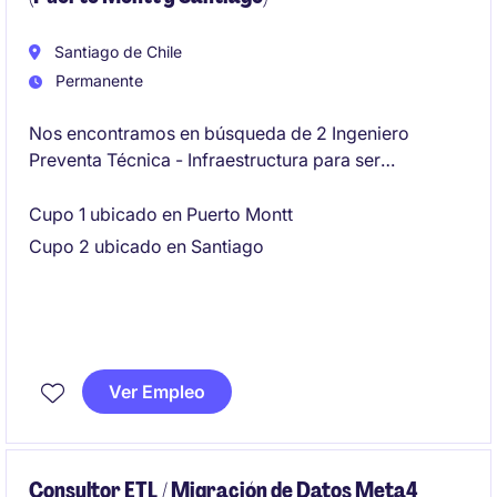
Santiago de Chile
Permanente
Nos encontramos en búsqueda de 2 Ingeniero
Preventa Técnica - Infraestructura para ser
incorporado a operación de cliente socio ubicado en
Puerto Montt y Santiago
Cupo 1 ubicado en Puerto Montt
Cupo 2 ubicado en Santiago
Ver Empleo
Consultor ETL / Migración de Datos Meta4