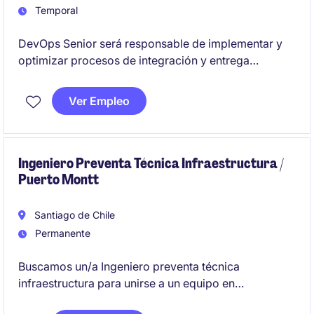
Temporal
DevOps Senior será responsable de implementar y
optimizar procesos de integración y entrega
continua en entornos tecnológicos dinámicos. Se
busca un perfil con experiencia en herramientas de
Ver Empleo
automatización y gestión de infraestructura para un
contrato de reemplazo temporal.
Ingeniero Preventa Técnica Infraestructura /
Puerto Montt
Santiago de Chile
Permanente
Buscamos un/a Ingeniero preventa técnica
infraestructura para unirse a un equipo en
crecimiento dentro del sector de Tecnología y