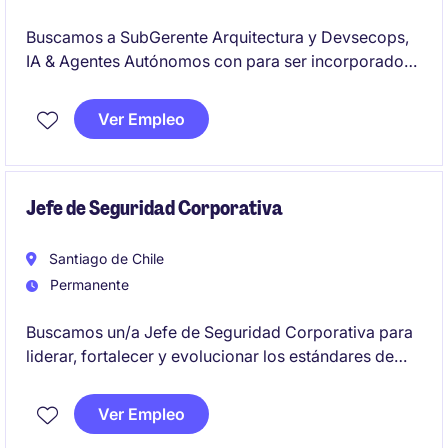
Buscamos a SubGerente Arquitectura y Devsecops,
IA & Agentes Autónomos con para ser incorporado
de forma directa a cliente socio líder en sector de
seguros y banca.
Ver Empleo
Con experiencia o conocimientos avanzandos en la
integración de IA, agentes IA, investigación u otro
relacionado a la integración de la IA a la estructura
Jefe de Seguridad Corporativa
TI.
Santiago de Chile
Permanente
Buscamos un/a Jefe de Seguridad Corporativa para
liderar, fortalecer y evolucionar los estándares de
seguridad física y corporativa en una operación
productiva de alta relevancia. El rol combina
Ver Empleo
liderazgo estratégico, presencia permanente en