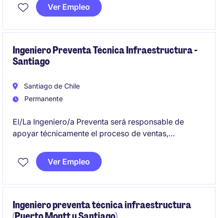
Telecomunicaciones. Este rol, basado en Puerto
Ver Empleo
Montt.
Ingeniero Preventa Técnica Infraestructura -
Santiago
Santiago de Chile
Permanente
El/La Ingeniero/a Preventa será responsable de
apoyar técnicamente el proceso de ventas,
garantizando la correcta implementación de
soluciones tecnológicas. Este rol clave en el sector
Ver Empleo
de Tecnología y Telecomunicaciones requiere
habilidades técnicas y comerciales para trabajar en
estrecha colaboración con clientes y equipos
internos.
Ingeniero preventa técnica infraestructura
(Puerto Montt y Santiago)