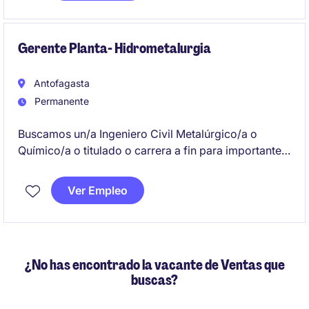
un rol con alcance estratégico y operativo, y
proyección hacia desafíos internacionales.
Gerente Planta- Hidrometalurgia
Antofagasta
Permanente
Buscamos un/a Ingeniero Civil Metalúrgico/a o
Químico/a o titulado o carrera a fin para importante
compañía minera que esté dispuesto(a) a enfrentar el
desafío ser Gerente de Planta Lixiviación.
Ver Empleo
¿No has encontrado la vacante de Ventas que
buscas?