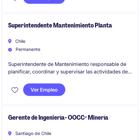
los objetivos de ventas.
Superintendente Mantenimiento Planta
Chile
Permanente
Superintendente de Mantenimiento responsable de
planificar, coordinar y supervisar las actividades de
mantenimiento preventivo y correctivo, garantizando
la operatividad de los equipos y la continuidad de las
Ver Empleo
operaciones. Se busca un perfil con experiencia en el
sector de Minería y con habilidades de liderazgo
para gestionar equipos técnicos.
Gerente de Ingeniería- OOCC- Minería
Santiago de Chile