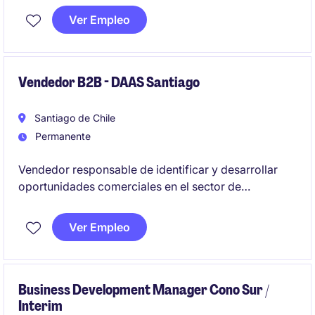
sector minero e industrial. Se busca un perfil con
Ver Empleo
enfoque en el desarrollo de soluciones, experiencia
integrando y capacidad para liderar equipos
comerciales de alto rendimiento.
Vendedor B2B - DAAS Santiago
Santiago de Chile
Permanente
Vendedor responsable de identificar y desarrollar
oportunidades comerciales en el sector de
tecnología y telecomunicaciones en Santiago. Se
busca un perfil con orientación a resultados y
Ver Empleo
habilidades para fortalecer relaciones con clientes.
Business Development Manager Cono Sur /
Interim