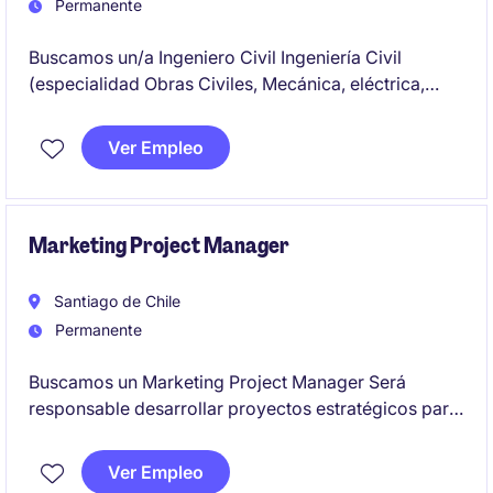
Permanente
Buscamos un/a Ingeniero Civil Ingeniería Civil
(especialidad Obras Civiles, Mecánica, eléctrica,
industrial) titulado para importante compañía
proveedora de Minería para enfrentar el desafío de
Ver Empleo
ser Gerente de Ingeniería de importante proyecto.
Marketing Project Manager
Santiago de Chile
Permanente
Buscamos un Marketing Project Manager Será
responsable desarrollar proyectos estratégicos para
potenciar el área de marketing y comercial
impulsando ventas, trabajando en el posicionamiento
Ver Empleo
de marca y mejorando la experiencia de usuario, en