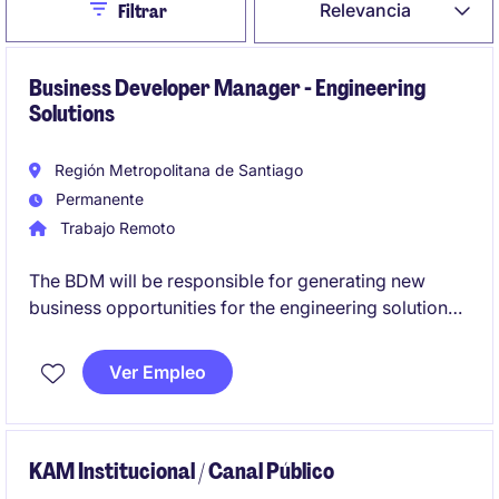
Close
Relevancia
Filtrar
Business Developer Manager - Engineering
Solutions
Región Metropolitana de Santiago
Permanente
Trabajo Remoto
The BDM will be responsible for generating new
business opportunities for the engineering solutions
BU focus on building strong relationships with EPC
and O&M companies in mining industry (B2B), driving
Ver Empleo
business growth and market share. This position
involves identifying opportunities, managing client
relationships, and contributing to the company's
overall sales objectives.
KAM Institucional / Canal Público