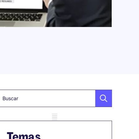
alabra clave
obile skeleton
Temas