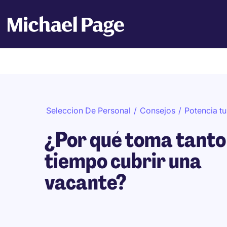
Seleccion De Personal
/
Consejos
/
Potencia t
¿Por qué toma tanto
tiempo cubrir una
vacante?