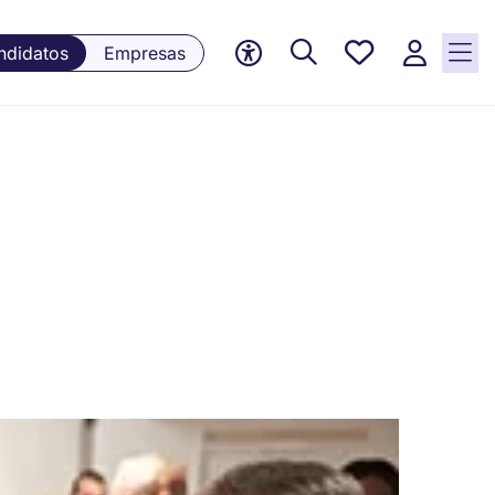
Empleos
ndidatos
Empresas
guardados,
0 Empleos
guardados
actualmente