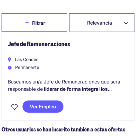
Crear Alerta de Empleo
Close
Relevancia
Filtrar
Jefe de Remuneraciones
Las Condes
Permanente
Buscamos un/a Jefe de Remuneraciones que será
responsable de
liderar de forma integral los
procesos de remuneraciones, administración de
personal y beneficios,
segurando exactitud,
Ver Empleo
cumplimiento normativo y eficiencia operativa.
Otros usuarios se han inscrito también a estas ofertas