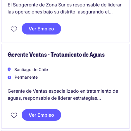
El Subgerente de Zona Sur es responsable de liderar
las operaciones bajo su distrito, asegurando el
cumplimiento de objetivos estratégicos y operativos.
Se busca un perfil con experiencia en minería
Ver Empleo
subterránea.
Gerente Ventas - Tratamiento de Aguas
Santiago de Chile
Permanente
Gerente de Ventas especializado en tratamiento de
aguas, responsable de liderar estrategias
comerciales y alcanzar objetivos de ventas en el
sector minero e industrial. Se busca un perfil con
Ver Empleo
enfoque en el desarrollo de soluciones, experiencia
integrando y capacidad para liderar equipos